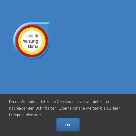
Diese Website setzt keine Cookies und verwendet keine
© Copyright
2026 Pasquale Tramaglino | Heizung · Sanitär · Klima
nachladenden Schriftarten. Externe Inhalte werden bis zu Ihrer
· Kundendienst | Powered by
DOPS
Freigabe blockiert.
Ok
Facebook
Instagram
WhatsApp
Telefon
E-
Mail